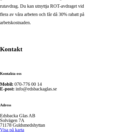
rutavdrag. Du kan utnyttja ROT-avdraget vid
flera av våra arbeten och får då 30% rabatt på
arbetskostnaden.
Kontakt
Kontakta oss
Mobil:
070-776 00 14
E-post:
info@edsbackaglas.se
Adress
Edsbacka Glas AB
Solvägen 7A
71178 Guldsmedshyttan
Visa på karta